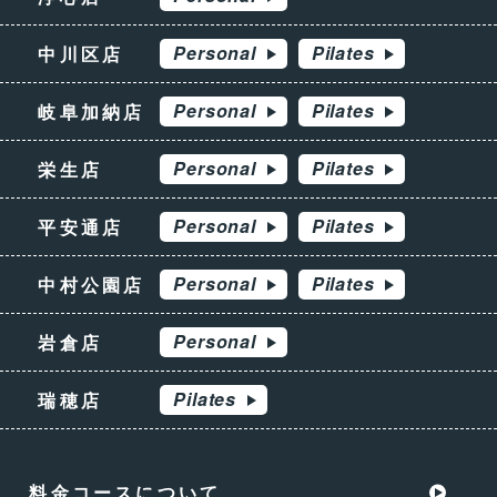
Personal
Pilates
中川区店
Personal
Pilates
岐阜加納店
Personal
Pilates
栄生店
Personal
Pilates
平安通店
Personal
Pilates
中村公園店
Personal
岩倉店
Pilates
瑞穂店
料金コースについて